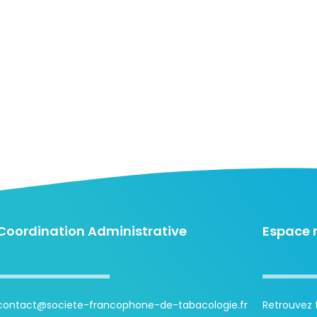
Coordination Administrative
Espace
contact@societe-francophone-de-tabacologie.fr
Retrouvez t