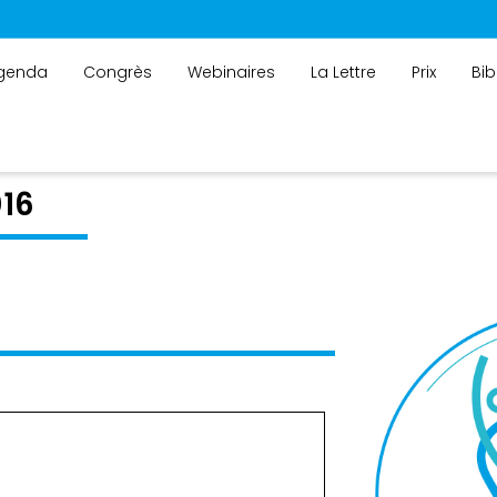
genda
Congrès
Webinaires
La Lettre
Prix
Bib
016